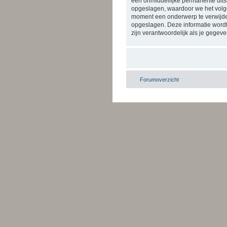
een onmiddellijke permanente uitslu
opgeslagen, waardoor we het volge
moment een onderwerp te verwijdere
opgeslagen. Deze informatie wordt
zijn verantwoordelijk als je geg
Forumoverzicht