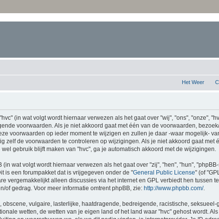
Het Weer
C
c" (in wat volgt wordt hiernaar verwezen als het gaat over "wij", "ons", "onze", "hvc
gende voorwaarden. Als je niet akkoord gaat met één van de voorwaarden, bezoek/g
ze voorwaarden op ieder moment te wijzigen en zullen je daar -waar mogelijk- va
g zelf de voorwaarden te controleren op wijzigingen. Als je niet akkoord gaat met
je wel gebruik blijft maken van "hvc", ga je automatisch akkoord met de wijzigingen.
 (in wat volgt wordt hiernaar verwezen als het gaat over "zij", "hen", "hun", "phpB
 is een forumpakket dat is vrijgegeven onder de "
General Public License
" (of "G
e vergemakkelijkt alleen discussies via het internet en GPL verbiedt hen tussen te
n/of gedrag. Voor meer informatie omtrent phpBB, zie:
http://www.phpbb.com/
.
 obscene, vulgaire, lasterlijke, haatdragende, bedreigende, racistische, seksueel-
ationale wetten, de wetten van je eigen land of het land waar "hvc" gehost wordt. Als j